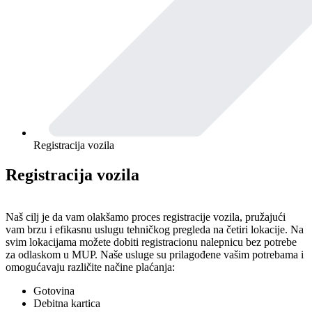
Registracija vozila
Registracija vozila
Naš cilj je da vam olakšamo proces registracije vozila, pružajući
vam brzu i efikasnu uslugu tehničkog pregleda na četiri lokacije. Na
svim lokacijama možete dobiti registracionu nalepnicu bez potrebe
za odlaskom u MUP. Naše usluge su prilagođene vašim potrebama i
omogućavaju različite načine plaćanja:
Gotovina
Debitna kartica