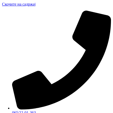
Скочите на садржај
065/22-01-363