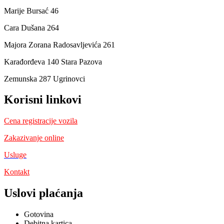
Marije Bursać 46
Cara Dušana 264
Majora Zorana Radosavljevića 261
Karađorđeva 140 Stara Pazova
Zemunska 287 Ugrinovci
Korisni linkovi
Cena registracije vozila
Zakazivanje online
Usluge
Kontakt
Uslovi plaćanja
Gotovina
Debitna kartica