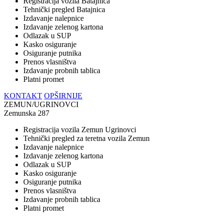
Registracija vozila Batajnica
Tehnički pregled Batajnica
Izdavanje nalepnice
Izdavanje zelenog kartona
Odlazak u SUP
Kasko osiguranje
Osiguranje putnika
Prenos vlasništva
Izdavanje probnih tablica
Platni promet
KONTAKT
OPŠIRNIJE
ZEMUN/UGRINOVCI
Zemunska 287
Registracija vozila Zemun Ugrinovci
Tehnički pregled za teretna vozila Zemun
Izdavanje nalepnice
Izdavanje zelenog kartona
Odlazak u SUP
Kasko osiguranje
Osiguranje putnika
Prenos vlasništva
Izdavanje probnih tablica
Platni promet