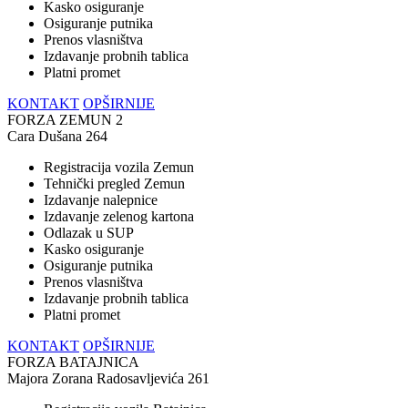
Kasko osiguranje
Osiguranje putnika
Prenos vlasništva
Izdavanje probnih tablica
Platni promet
KONTAKT
OPŠIRNIJE
FORZA ZEMUN 2
Cara Dušana 264
Registracija vozila Zemun
Tehnički pregled Zemun
Izdavanje nalepnice
Izdavanje zelenog kartona
Odlazak u SUP
Kasko osiguranje
Osiguranje putnika
Prenos vlasništva
Izdavanje probnih tablica
Platni promet
KONTAKT
OPŠIRNIJE
FORZA BATAJNICA
Majora Zorana Radosavljevića 261