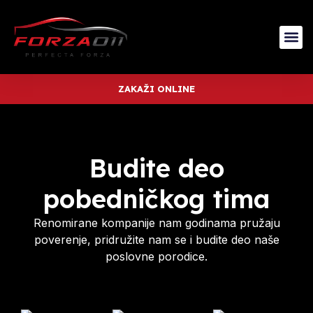
ZAKAŽI ONLINE
Budite deo
pobedničkog tima
Renomirane kompanije nam godinama pružaju
poverenje, pridružite nam se i budite deo naše
poslovne porodice.