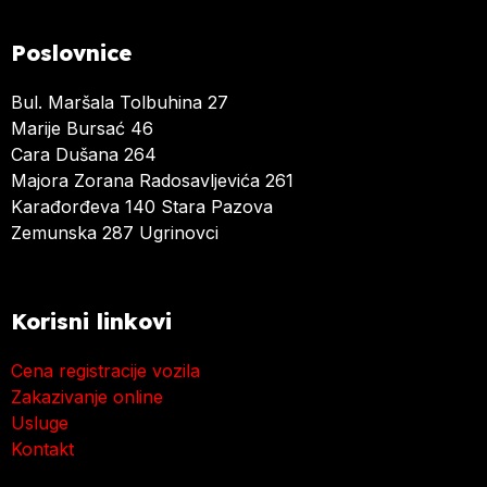
Poslovnice
Bul. Maršala Tolbuhina 27
Marije Bursać 46
Cara Dušana 264
Majora Zorana Radosavljevića 261
Karađorđeva 140 Stara Pazova
Zemunska 287 Ugrinovci
Korisni linkovi
Cena registracije vozila
Zakazivanje online
Usluge
Kontakt