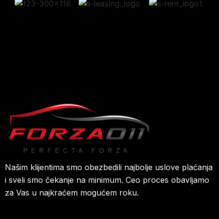
Našim klijentima smo obezbedili najbolje uslove plaćanja
i sveli smo čekanje na minimum. Ceo proces obavljamo
za Vas u najkraćem mogućem roku.