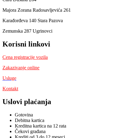
Majora Zorana Radosavljevića 261
Karađorđeva 140 Stara Pazova
Zemunska 287 Ugrinovci
Korisni linkovi
Cena registracije vozila
Zakazivanje online
Usluge
Kontakt
Uslovi plaćanja
Gotovina
Debitna kartica
Kreditna kartica na 12 rata
Čekovi građana
Krediti od 3 do 12 meseci