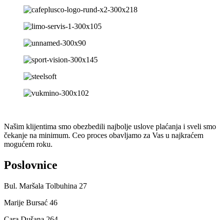
Našim klijentima smo obezbedili najbolje uslove plaćanja i sveli smo
čekanje na minimum. Ceo proces obavljamo za Vas u najkraćem
mogućem roku.
Poslovnice
Bul. Maršala Tolbuhina 27
Marije Bursać 46
Cara Dušana 264