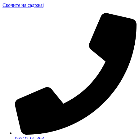
Скочите на садржај
065/22-01-363