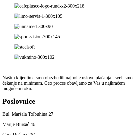
Našim klijentima smo obezbedili najbolje uslove plaćanja i sveli smo
čekanje na minimum. Ceo proces obavljamo za Vas u najkraćem
mogućem roku.
Poslovnice
Bul. Maršala Tolbuhina 27
Marije Bursać 46
Cara Dušana 264