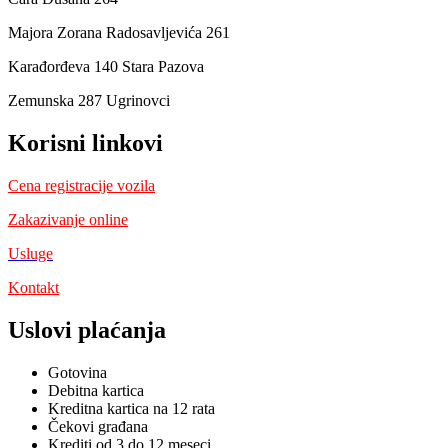
Majora Zorana Radosavljevića 261
Karađorđeva 140 Stara Pazova
Zemunska 287 Ugrinovci
Korisni linkovi
Cena registracije vozila
Zakazivanje online
Usluge
Kontakt
Uslovi plaćanja
Gotovina
Debitna kartica
Kreditna kartica na 12 rata
Čekovi građana
Krediti od 3 do 12 meseci