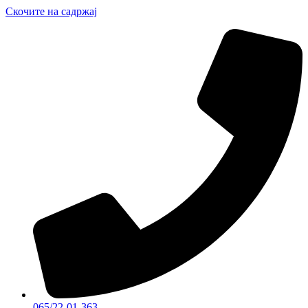
Скочите на садржај
065/22-01-363