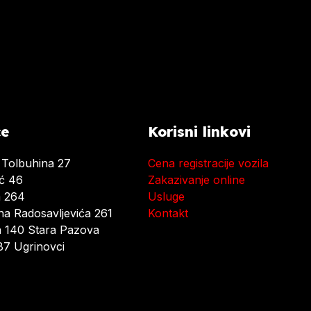
ce
Korisni linkovi
 Tolbuhina 27
Cena registracije vozila
ać 46
Zakazivanje online
a 264
Usluge
a Radosavljevića 261
Kontakt
 140 Stara Pazova
7 Ugrinovci