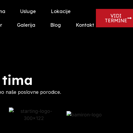
na
Usluge
Lokacije
VIDI
TERMINE
r
Galerija
Blog
Kontakt
 tima
eo naše poslovne porodice.