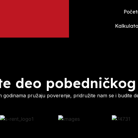
Počet
Kalkulato
te deo pobedničkog
godinama pružaju poverenje, pridružite nam se i budite d