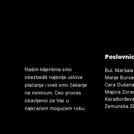
Poslovni
Našim klijentima smo
Bul. Maršala
obezbedili najbolje uslove
Marije Burs
Cara Dušan
plaćanja i sveli smo čekanje
Majora Zoran
na minimum. Ceo proces
Karađorđeva
obavljamo za Vas u
Zemunska 28
najkraćem mogućem roku.