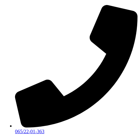
Скочите
на
садржај
065/22-01-363