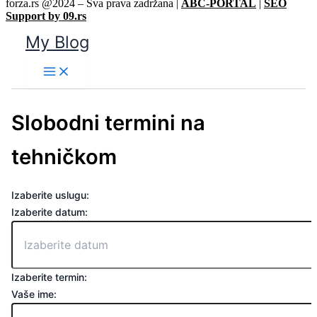
forza.rs @2024 – Sva prava zadržana |
ABC-PORTAL
|
SEO
Support by 09.rs