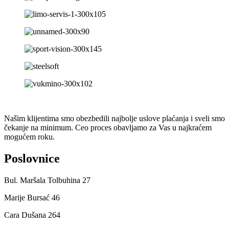
Našim klijentima smo obezbedili najbolje uslove plaćanja i sveli smo
čekanje na minimum. Ceo proces obavljamo za Vas u najkraćem
mogućem roku.
Poslovnice
Bul. Maršala Tolbuhina 27
Marije Bursać 46
Cara Dušana 264