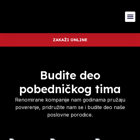
ZAKAŽI ONLINE
Budite deo
pobedničkog tima
Renomirane kompanije nam godinama pružaju
poverenje, pridružite nam se i budite deo naše
poslovne porodice.