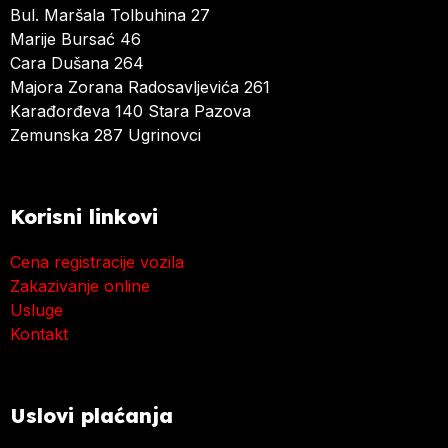
Bul. Maršala Tolbuhina 27
Marije Bursać 46
Cara Dušana 264
Majora Zorana Radosavljevića 261
Karađorđeva 140 Stara Pazova
Zemunska 287 Ugrinovci
Korisni linkovi
Cena registracije vozila
Zakazivanje online
Usluge
Kontakt
Uslovi plaćanja