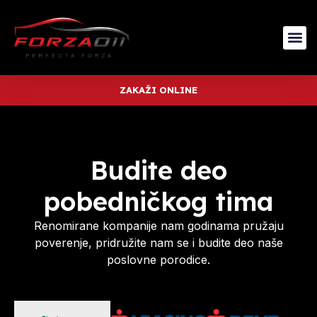
ZAKAŽI ONLINE
Budite deo
pobedničkog tima
Renomirane kompanije nam godinama pružaju
poverenje, pridružite nam se i budite deo naše
poslovne porodice.