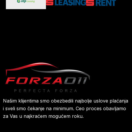
Našim klijentima smo obezbedili najbolje uslove plaćanja
i sveli smo čekanje na minimum. Ceo proces obavljamo
za Vas u najkraćem mogućem roku.