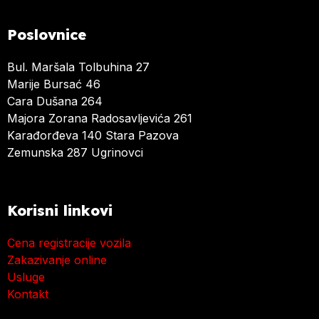
Poslovnice
Bul. Maršala Tolbuhina 27
Marije Bursać 46
Cara Dušana 264
Majora Zorana Radosavljevića 261
Karađorđeva 140 Stara Pazova
Zemunska 287 Ugrinovci
Korisni linkovi
Cena registracije vozila
Zakazivanje online
Usluge
Kontakt