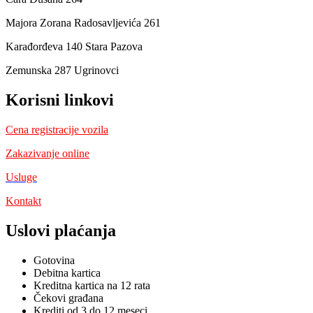
Majora Zorana Radosavljevića 261
Karađorđeva 140 Stara Pazova
Zemunska 287 Ugrinovci
Korisni linkovi
Cena registracije vozila
Zakazivanje online
Usluge
Kontakt
Uslovi plaćanja
Gotovina
Debitna kartica
Kreditna kartica na 12 rata
Čekovi građana
Krediti od 3 do 12 meseci