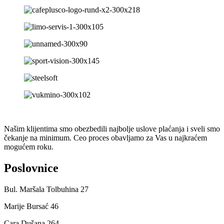
Našim klijentima smo obezbedili najbolje uslove plaćanja i sveli smo
čekanje na minimum. Ceo proces obavljamo za Vas u najkraćem
mogućem roku.
Poslovnice
Bul. Maršala Tolbuhina 27
Marije Bursać 46
Cara Dušana 264