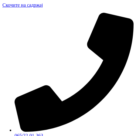
Скочите на садржај
065/22-01-363