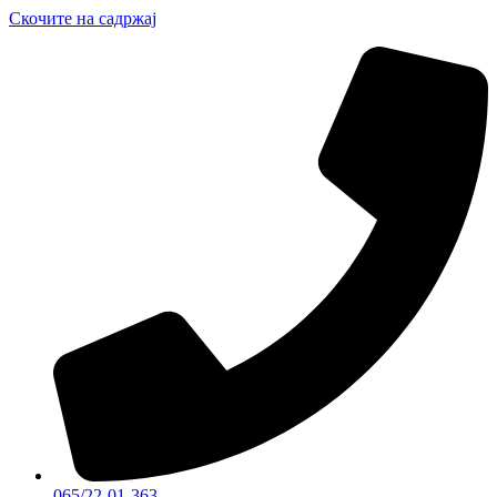
Скочите на садржај
065/22-01-363