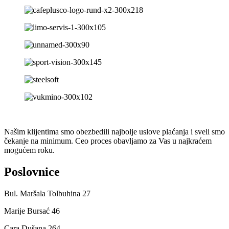
Našim klijentima smo obezbedili najbolje uslove plaćanja i sveli smo
čekanje na minimum. Ceo proces obavljamo za Vas u najkraćem
mogućem roku.
Poslovnice
Bul. Maršala Tolbuhina 27
Marije Bursać 46
Cara Dušana 264