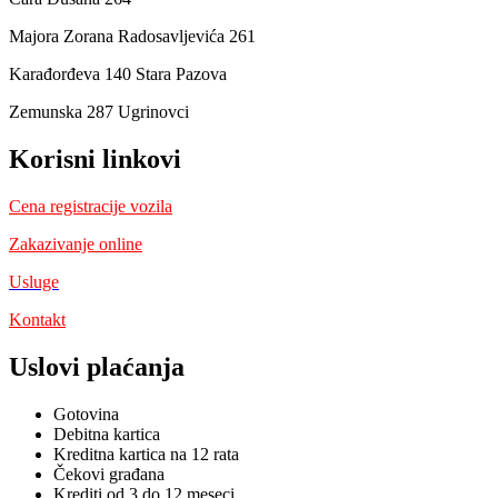
Majora Zorana Radosavljevića 261
Karađorđeva 140 Stara Pazova
Zemunska 287 Ugrinovci
Korisni linkovi
Cena registracije vozila
Zakazivanje online
Usluge
Kontakt
Uslovi plaćanja
Gotovina
Debitna kartica
Kreditna kartica na 12 rata
Čekovi građana
Krediti od 3 do 12 meseci