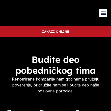
ZAKAŽI ONLINE
Budite deo
pobedničkog tima
Renomirane kompanije nam godinama pružaju
poverenje, pridružite nam se i budite deo naše
poslovne porodice.