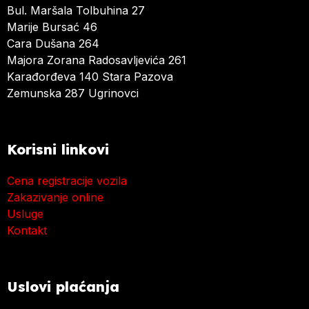
Bul. Maršala Tolbuhina 27
Marije Bursać 46
Cara Dušana 264
Majora Zorana Radosavljevića 261
Karađorđeva 140 Stara Pazova
Zemunska 287 Ugrinovci
Korisni linkovi
Cena registracije vozila
Zakazivanje online
Usluge
Kontakt
Uslovi plaćanja