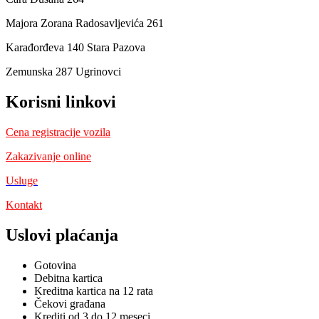
Majora Zorana Radosavljevića 261
Karađorđeva 140 Stara Pazova
Zemunska 287 Ugrinovci
Korisni linkovi
Cena registracije vozila
Zakazivanje online
Usluge
Kontakt
Uslovi plaćanja
Gotovina
Debitna kartica
Kreditna kartica na 12 rata
Čekovi građana
Krediti od 3 do 12 meseci