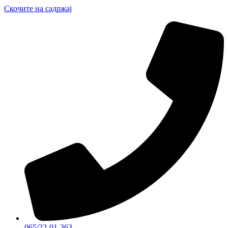
Скочите на садржај
065/22-01-363