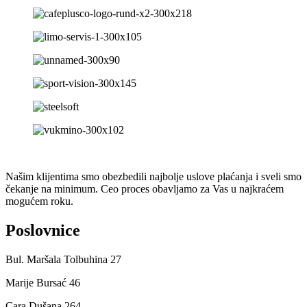
Našim klijentima smo obezbedili najbolje uslove plaćanja i sveli smo
čekanje na minimum. Ceo proces obavljamo za Vas u najkraćem
mogućem roku.
Poslovnice
Bul. Maršala Tolbuhina 27
Marije Bursać 46
Cara Dušana 264