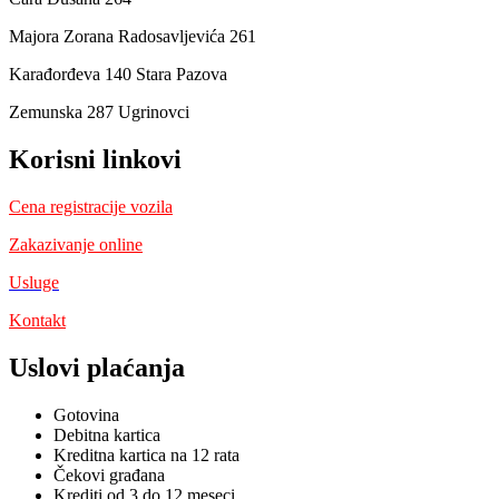
Majora Zorana Radosavljevića 261
Karađorđeva 140 Stara Pazova
Zemunska 287 Ugrinovci
Korisni linkovi
Cena registracije vozila
Zakazivanje online
Usluge
Kontakt
Uslovi plaćanja
Gotovina
Debitna kartica
Kreditna kartica na 12 rata
Čekovi građana
Krediti od 3 do 12 meseci