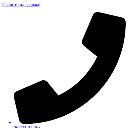
Скочите на садржај
065/22-01-363