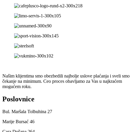
Našim klijentima smo obezbedili najbolje uslove plaćanja i sveli smo
čekanje na minimum. Ceo proces obavljamo za Vas u najkraćem
mogućem roku.
Poslovnice
Bul. Maršala Tolbuhina 27
Marije Bursać 46
Cara Dušana 264