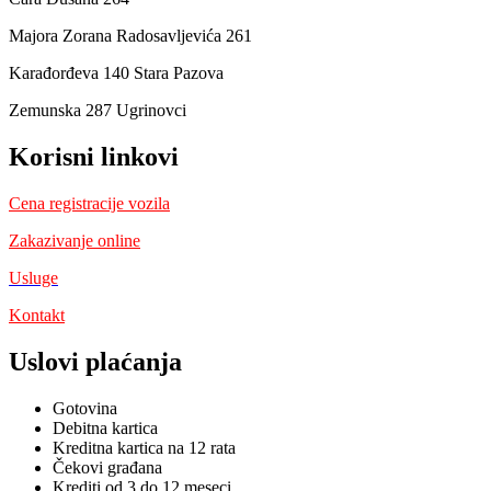
Majora Zorana Radosavljevića 261
Karađorđeva 140 Stara Pazova
Zemunska 287 Ugrinovci
Korisni linkovi
Cena registracije vozila
Zakazivanje online
Usluge
Kontakt
Uslovi plaćanja
Gotovina
Debitna kartica
Kreditna kartica na 12 rata
Čekovi građana
Krediti od 3 do 12 meseci