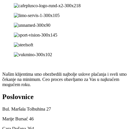
Našim klijentima smo obezbedili najbolje uslove plaćanja i sveli smo
čekanje na minimum. Ceo proces obavljamo za Vas u najkraćem
mogućem roku.
Poslovnice
Bul. Maršala Tolbuhina 27
Marije Bursać 46
Cara Dušana 264