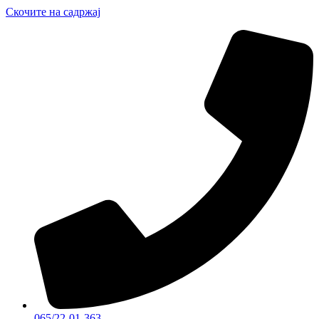
Скочите на садржај
065/22-01-363