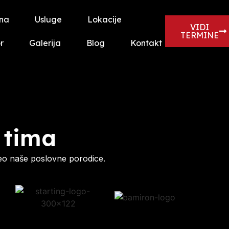
na
Usluge
Lokacije
VIDI
TERMINE
r
Galerija
Blog
Kontakt
 tima
eo naše poslovne porodice.