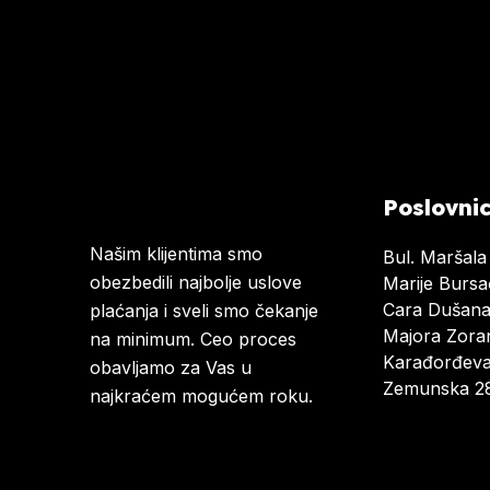
Poslovni
Našim klijentima smo
Bul. Maršala
obezbedili najbolje uslove
Marije Burs
Cara Dušan
plaćanja i sveli smo čekanje
Majora Zoran
na minimum. Ceo proces
Karađorđeva
obavljamo za Vas u
Zemunska 28
najkraćem mogućem roku.