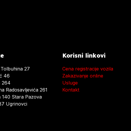
ce
Korisni linkovi
 Tolbuhina 27
Cena registracije vozila
ać 46
Zakazivanje online
a 264
Usluge
a Radosavljevića 261
Kontakt
 140 Stara Pazova
7 Ugrinovci