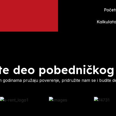
Počet
Kalkulato
te deo pobedničkog
godinama pružaju poverenje, pridružite nam se i budite d