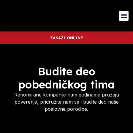
ZAKAŽI ONLINE
Budite deo
pobedničkog tima
Renomirane kompanije nam godinama pružaju
poverenje, pridružite nam se i budite deo naše
poslovne porodice.