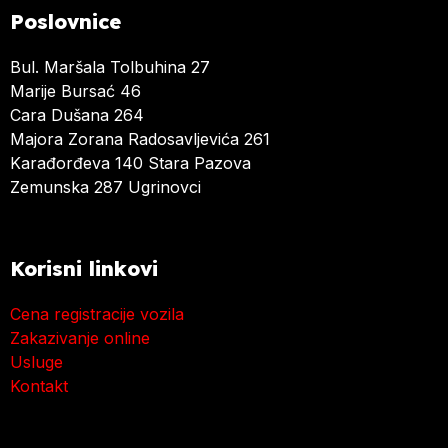
Poslovnice
Bul. Maršala Tolbuhina 27
Marije Bursać 46
Cara Dušana 264
Majora Zorana Radosavljevića 261
Karađorđeva 140 Stara Pazova
Zemunska 287 Ugrinovci
Korisni linkovi
Cena registracije vozila
Zakazivanje online
Usluge
Kontakt