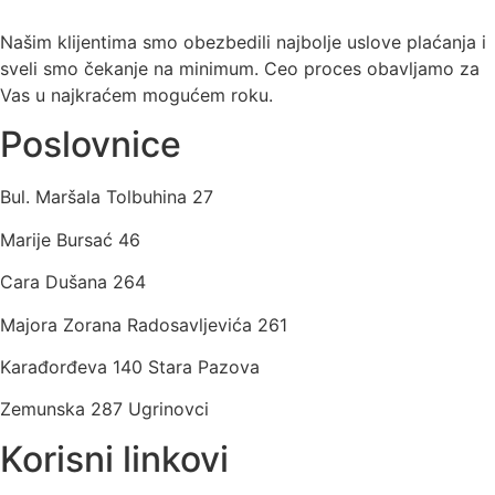
Našim klijentima smo obezbedili najbolje uslove plaćanja i
sveli smo čekanje na minimum. Ceo proces obavljamo za
Vas u najkraćem mogućem roku.
Poslovnice
Bul. Maršala Tolbuhina 27
Marije Bursać 46
Cara Dušana 264
Majora Zorana Radosavljevića 261
Karađorđeva 140 Stara Pazova
Zemunska 287 Ugrinovci
Korisni linkovi