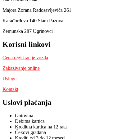
Majora Zorana Radosavljevića 261
Karađorđeva 140 Stara Pazova
Zemunska 287 Ugrinovci
Korisni linkovi
Cena registracije vozila
Zakazivanje online
Usluge
Kontakt
Uslovi plaćanja
Gotovina
Debitna kartica
Kreditna kartica na 12 rata
Čekovi građana
Krediti od 3 do 12 meseci