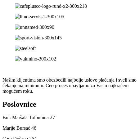
Našim klijentima smo obezbedili najbolje uslove plaćanja i sveli smo
čekanje na minimum. Ceo proces obavljamo za Vas u najkraćem
mogućem roku.
Poslovnice
Bul. Maršala Tolbuhina 27
Marije Bursać 46
Cara Dušana 264