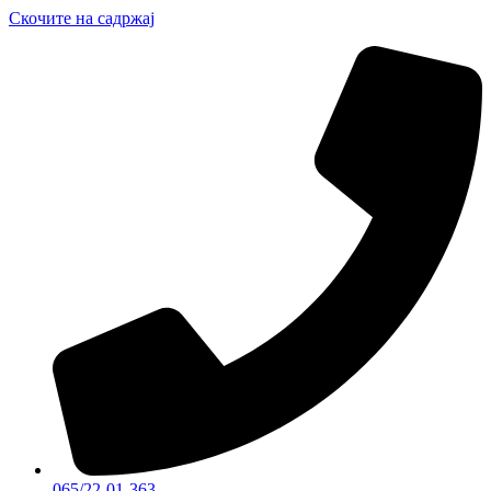
Скочите на садржај
065/22-01-363