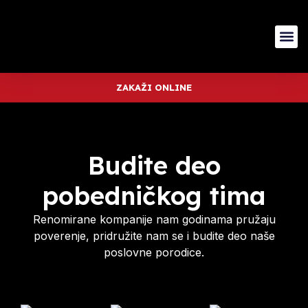
ZAKAŽI ONLINE
Budite deo
pobedničkog tima
Renomirane kompanije nam godinama pružaju
poverenje, pridružite nam se i budite deo naše
poslovne porodice.