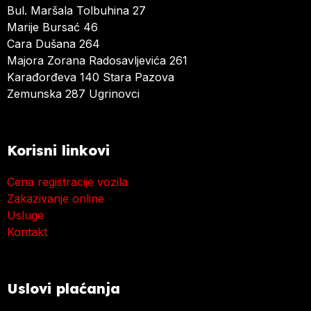
Bul. Maršala Tolbuhina 27
Marije Bursać 46
Cara Dušana 264
Majora Zorana Radosavljevića 261
Karađorđeva 140 Stara Pazova
Zemunska 287 Ugrinovci
Korisni linkovi
Cena registracije vozila
Zakazivanje online
Usluge
Kontakt
Uslovi plaćanja