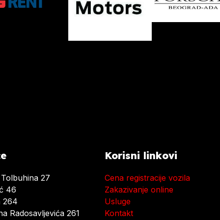
ce
Korisni linkovi
 Tolbuhina 27
Cena registracije vozila
ać 46
Zakazivanje online
a 264
Usluge
a Radosavljevića 261
Kontakt