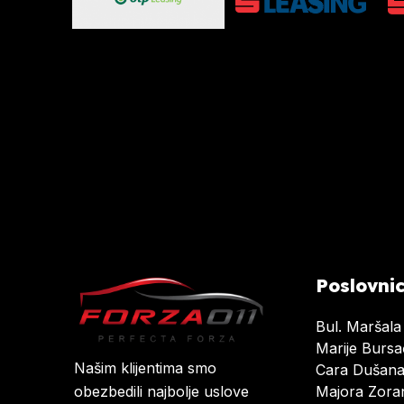
Poslovni
Bul. Maršala
Marije Burs
Našim klijentima smo
Cara Dušan
Majora Zoran
obezbedili najbolje uslove