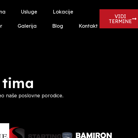
na
Usluge
Lokacije
VIDI
TERMINE
r
Galerija
Blog
Kontakt
 tima
eo naše poslovne porodice.