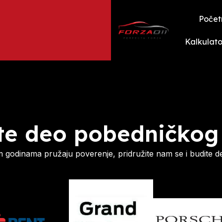
Počet
Kalkulato
te deo pobedničkog
godinama pružaju poverenje, pridružite nam se i budite d