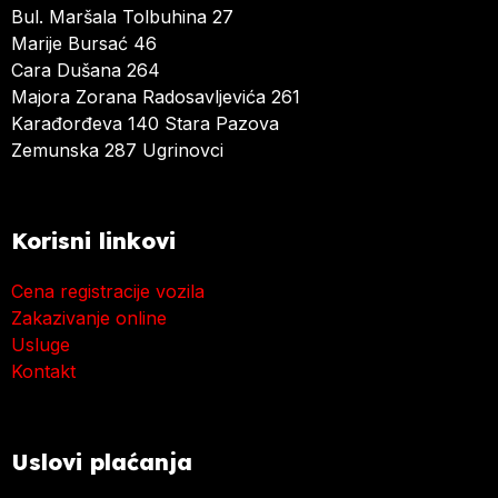
Bul. Maršala Tolbuhina 27
Marije Bursać 46
Cara Dušana 264
Majora Zorana Radosavljevića 261
Karađorđeva 140 Stara Pazova
Zemunska 287 Ugrinovci
Korisni linkovi
Cena registracije vozila
Zakazivanje online
Usluge
Kontakt
Uslovi plaćanja