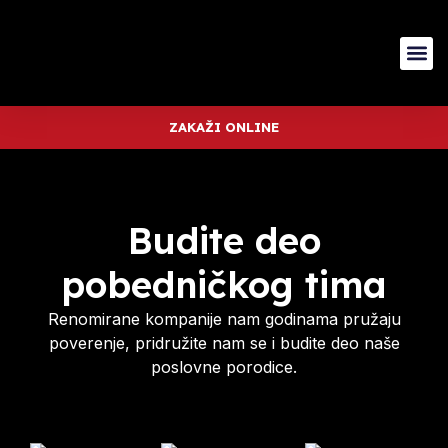
ZAKAŽI ONLINE
Budite deo
pobedničkog tima
Renomirane kompanije nam godinama pružaju
poverenje, pridružite nam se i budite deo naše
poslovne porodice.