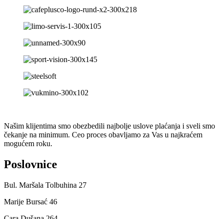
Našim klijentima smo obezbedili najbolje uslove plaćanja i sveli smo
čekanje na minimum. Ceo proces obavljamo za Vas u najkraćem
mogućem roku.
Poslovnice
Bul. Maršala Tolbuhina 27
Marije Bursać 46
Cara Dušana 264