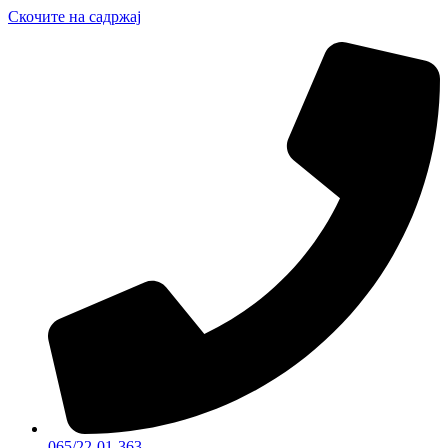
Скочите на садржај
065/22-01-363