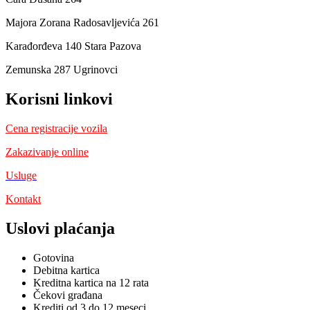
Majora Zorana Radosavljevića 261
Karađorđeva 140 Stara Pazova
Zemunska 287 Ugrinovci
Korisni linkovi
Cena registracije vozila
Zakazivanje online
Usluge
Kontakt
Uslovi plaćanja
Gotovina
Debitna kartica
Kreditna kartica na 12 rata
Čekovi građana
Krediti od 3 do 12 meseci