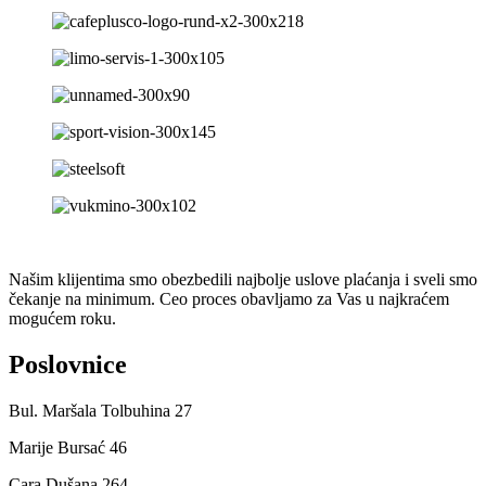
Našim klijentima smo obezbedili najbolje uslove plaćanja i sveli smo
čekanje na minimum. Ceo proces obavljamo za Vas u najkraćem
mogućem roku.
Poslovnice
Bul. Maršala Tolbuhina 27
Marije Bursać 46
Cara Dušana 264