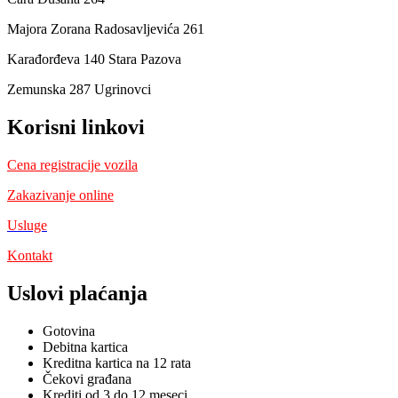
Majora Zorana Radosavljevića 261
Karađorđeva 140 Stara Pazova
Zemunska 287 Ugrinovci
Korisni linkovi
Cena registracije vozila
Zakazivanje online
Usluge
Kontakt
Uslovi plaćanja
Gotovina
Debitna kartica
Kreditna kartica na 12 rata
Čekovi građana
Krediti od 3 do 12 meseci