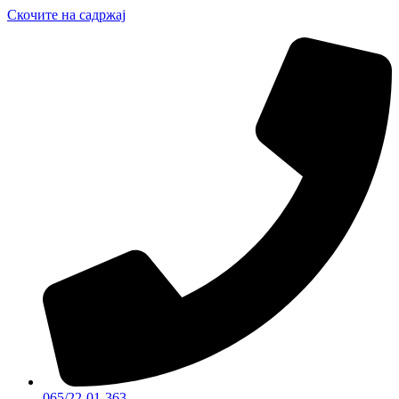
Скочите на садржај
065/22-01-363