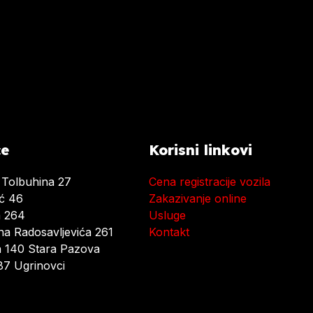
ce
Korisni linkovi
 Tolbuhina 27
Cena registracije vozila
ać 46
Zakazivanje online
a 264
Usluge
a Radosavljevića 261
Kontakt
 140 Stara Pazova
7 Ugrinovci