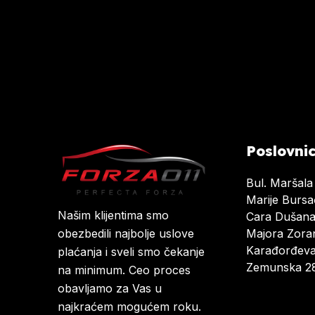
Poslovni
Bul. Maršala
Marije Burs
Našim klijentima smo
Cara Dušan
Majora Zoran
obezbedili najbolje uslove
Karađorđeva
plaćanja i sveli smo čekanje
Zemunska 28
na minimum. Ceo proces
obavljamo za Vas u
najkraćem mogućem roku.