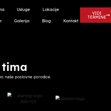
na
Usluge
Lokacije
VIDI
TERMINE
r
Galerija
Blog
Kontakt
 tima
eo naše poslovne porodice.