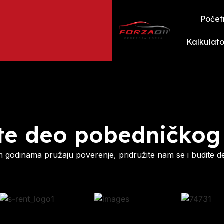
Počet
Kalkulato
te deo pobedničkog
godinama pružaju poverenje, pridružite nam se i budite d