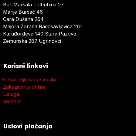
Bul. Maršala Tolbuhina 27
Marije Bursać 46
Cara Dušana 264
Majora Zorana Radosavljevića 261
Karađorđeva 140 Stara Pazova
Zemunska 287 Ugrinovci
Korisni linkovi
Cena registracije vozila
Zakazivanje online
Usluge
Kontakt
Uslovi plaćanja