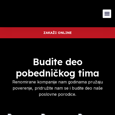
ZAKAŽI ONLINE
Budite deo
pobedničkog tima
Renomirane kompanije nam godinama pružaju
poverenje, pridružite nam se i budite deo naše
poslovne porodice.