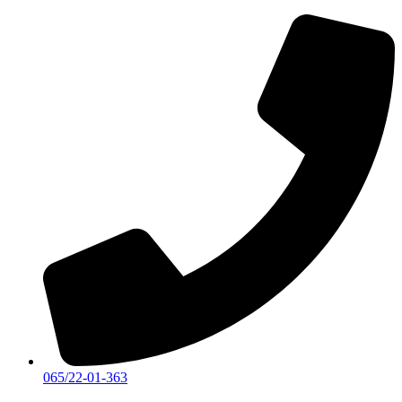
Скочите
на
садржај
065/22-01-363