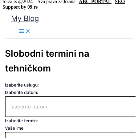
forza.rs @2024 – Sva prava zadržana |
ABC-PORTAL
|
SEO
Support by 09.rs