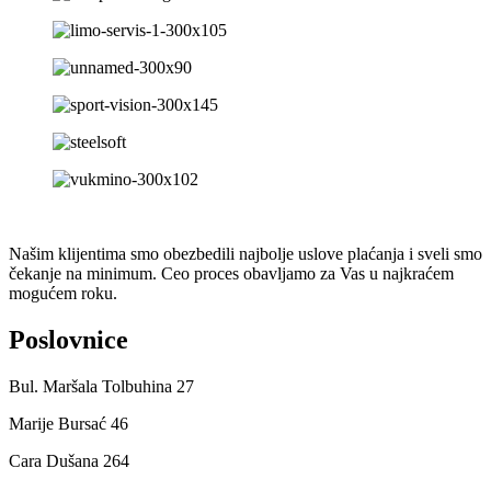
Našim klijentima smo obezbedili najbolje uslove plaćanja i sveli smo
čekanje na minimum. Ceo proces obavljamo za Vas u najkraćem
mogućem roku.
Poslovnice
Bul. Maršala Tolbuhina 27
Marije Bursać 46
Cara Dušana 264