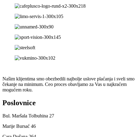
Našim klijentima smo obezbedili najbolje uslove plaćanja i sveli smo
čekanje na minimum. Ceo proces obavljamo za Vas u najkraćem
mogućem roku.
Poslovnice
Bul. Maršala Tolbuhina 27
Marije Bursać 46
Cara Dušana 264