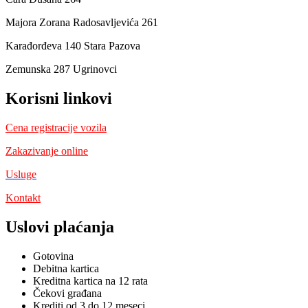
Majora Zorana Radosavljevića 261
Karađorđeva 140 Stara Pazova
Zemunska 287 Ugrinovci
Korisni linkovi
Cena registracije vozila
Zakazivanje online
Usluge
Kontakt
Uslovi plaćanja
Gotovina
Debitna kartica
Kreditna kartica na 12 rata
Čekovi građana
Krediti od 3 do 12 meseci