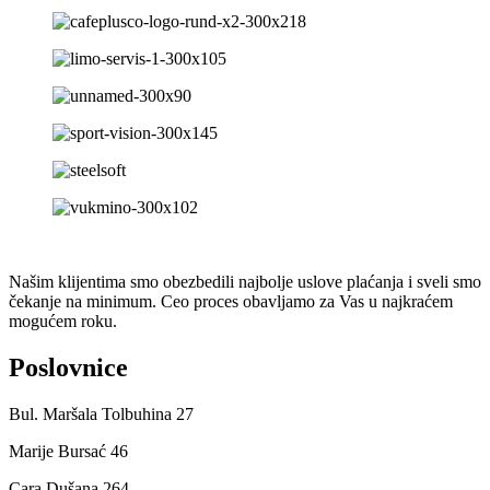
Našim klijentima smo obezbedili najbolje uslove plaćanja i sveli smo
čekanje na minimum. Ceo proces obavljamo za Vas u najkraćem
mogućem roku.
Poslovnice
Bul. Maršala Tolbuhina 27
Marije Bursać 46
Cara Dušana 264