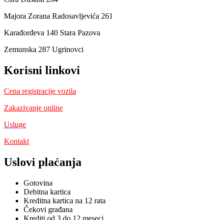
Majora Zorana Radosavljevića 261
Karađorđeva 140 Stara Pazova
Zemunska 287 Ugrinovci
Korisni linkovi
Cena registracije vozila
Zakazivanje online
Usluge
Kontakt
Uslovi plaćanja
Gotovina
Debitna kartica
Kreditna kartica na 12 rata
Čekovi građana
Krediti od 3 do 12 meseci