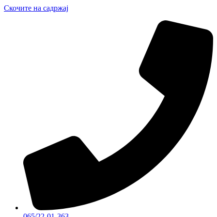
Скочите на садржај
065/22-01-363