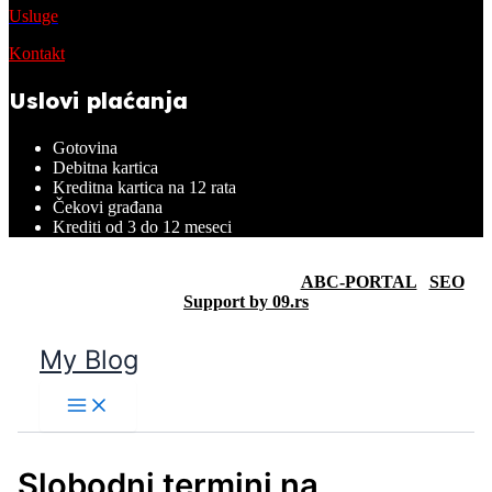
Usluge
Kontakt
Uslovi plaćanja
Gotovina
Debitna kartica
Kreditna kartica na 12 rata
Čekovi građana
Krediti od 3 do 12 meseci
forza.rs @2024 – Sva prava zadržana |
ABC-PORTAL
|
SEO
Support by 09.rs