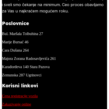
i sveli smo čekanje na minimum. Ceo proces obavljamo
za Vas u najkraćem mogućem roku.
Poslovnice
Bul. Maršala Tolbuhina 27
Marije Bursać 46
Cara Dušana 264
Majora Zorana Radosavljevića 261
Karađorđeva 140 Stara Pazova
Zemunska 287 Ugrinovci
Korisni linkovi
Cena registracije vozila
Zakazivanje online