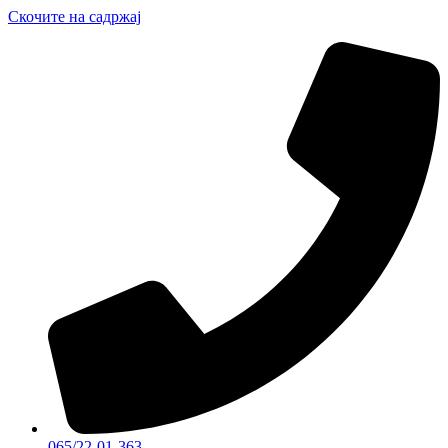
Скочите на садржај
065/22-01-363