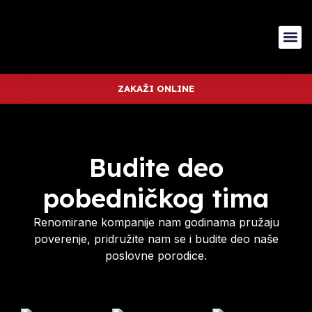
ZAKAŽI ONLINE
Budite deo
pobedničkog tima
Renomirane kompanije nam godinama pružaju
poverenje, pridružite nam se i budite deo naše
poslovne porodice.