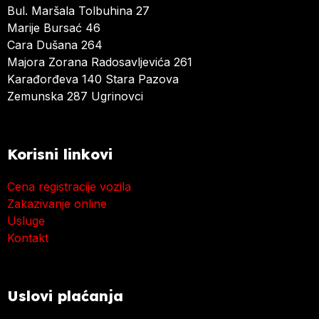
Bul. Maršala Tolbuhina 27
Marije Bursać 46
Cara Dušana 264
Majora Zorana Radosavljevića 261
Karađorđeva 140 Stara Pazova
Zemunska 287 Ugrinovci
Korisni linkovi
Cena registracije vozila
Zakazivanje online
Usluge
Kontakt
Uslovi plaćanja