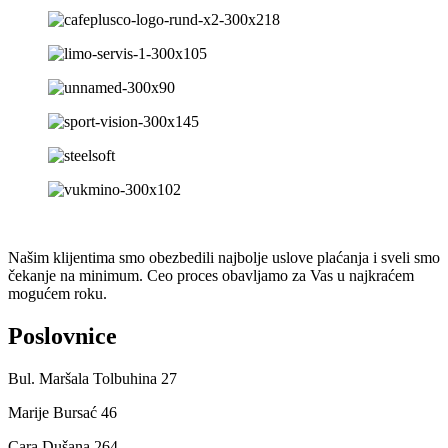
Našim klijentima smo obezbedili najbolje uslove plaćanja i sveli smo
čekanje na minimum. Ceo proces obavljamo za Vas u najkraćem
mogućem roku.
Poslovnice
Bul. Maršala Tolbuhina 27
Marije Bursać 46
Cara Dušana 264