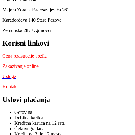
Majora Zorana Radosavljevića 261
Karađorđeva 140 Stara Pazova
Zemunska 287 Ugrinovci
Korisni linkovi
Cena registracije vozila
Zakazivanje online
Usluge
Kontakt
Uslovi plaćanja
Gotovina
Debitna kartica
Kreditna kartica na 12 rata
Čekovi građana
Krediti od 3 do 12 meseci