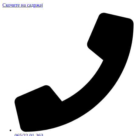
Скочите на садржај
065/22-01-363