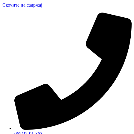
Скочите на садржај
065/22-01-363