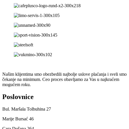
Našim klijentima smo obezbedili najbolje uslove plaćanja i sveli smo
čekanje na minimum. Ceo proces obavljamo za Vas u najkraćem
mogućem roku.
Poslovnice
Bul. Maršala Tolbuhina 27
Marije Bursać 46
Cara Dušana 264