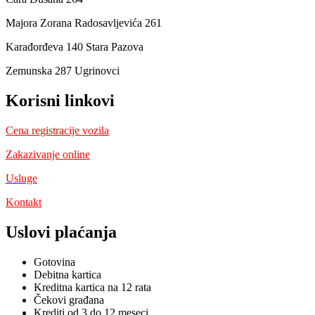
Majora Zorana Radosavljevića 261
Karađorđeva 140 Stara Pazova
Zemunska 287 Ugrinovci
Korisni linkovi
Cena registracije vozila
Zakazivanje online
Usluge
Kontakt
Uslovi plaćanja
Gotovina
Debitna kartica
Kreditna kartica na 12 rata
Čekovi građana
Krediti od 3 do 12 meseci