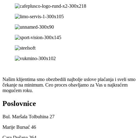
Našim klijentima smo obezbedili najbolje uslove plaćanja i sveli smo
čekanje na minimum. Ceo proces obavljamo za Vas u najkraćem
mogućem roku.
Poslovnice
Bul. Maršala Tolbuhina 27
Marije Bursać 46
Cara Dušana 264