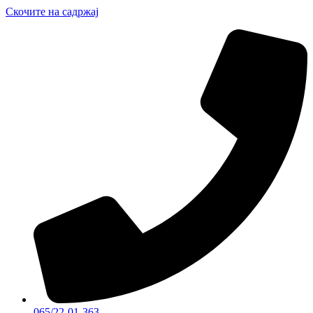
Скочите на садржај
065/22-01-363