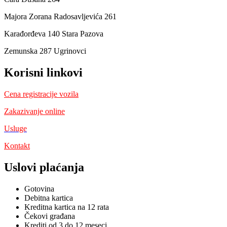
Majora Zorana Radosavljevića 261
Karađorđeva 140 Stara Pazova
Zemunska 287 Ugrinovci
Korisni linkovi
Cena registracije vozila
Zakazivanje online
Usluge
Kontakt
Uslovi plaćanja
Gotovina
Debitna kartica
Kreditna kartica na 12 rata
Čekovi građana
Krediti od 3 do 12 meseci