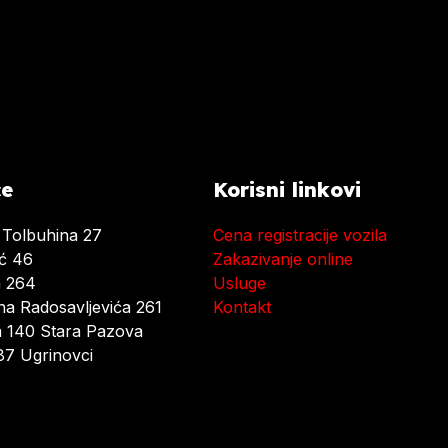
ce
Korisni linkovi
 Tolbuhina 27
Cena registracije vozila
ać 46
Zakazivanje online
a 264
Usluge
a Radosavljevića 261
Kontakt
 140 Stara Pazova
7 Ugrinovci