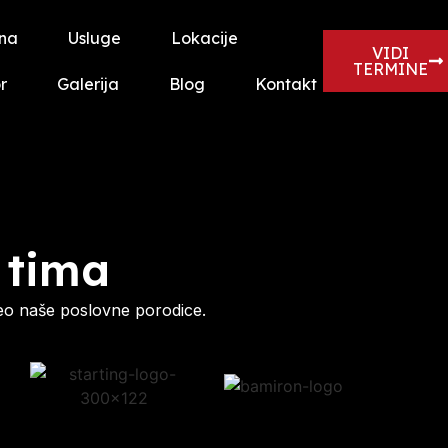
na
Usluge
Lokacije
VIDI
TERMINE
r
Galerija
Blog
Kontakt
 tima
eo naše poslovne porodice.