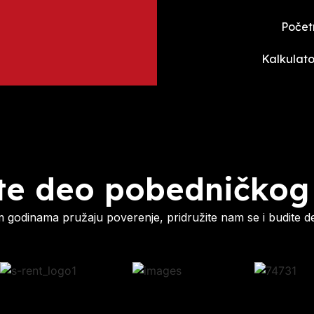
Počet
Kalkulato
te deo pobedničkog
godinama pružaju poverenje, pridružite nam se i budite d