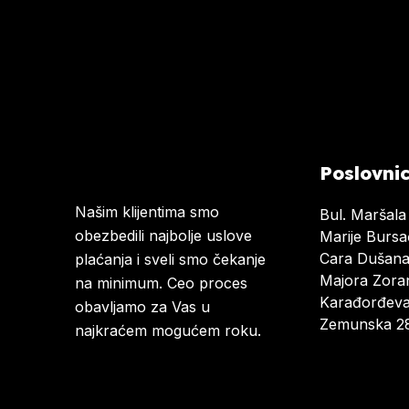
Poslovni
Našim klijentima smo
Bul. Maršala
obezbedili najbolje uslove
Marije Burs
Cara Dušan
plaćanja i sveli smo čekanje
Majora Zoran
na minimum. Ceo proces
Karađorđeva
obavljamo za Vas u
Zemunska 28
najkraćem mogućem roku.