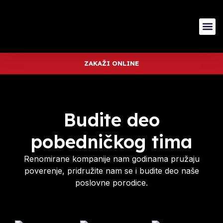
ZAKAŽI ONLINE
Budite deo
pobedničkog tima
Renomirane kompanije nam godinama pružaju
poverenje, pridružite nam se i budite deo naše
poslovne porodice.