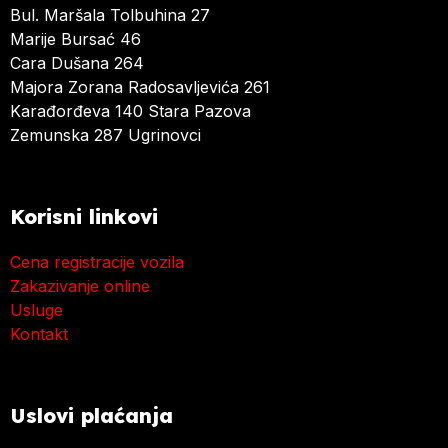
Bul. Maršala Tolbuhina 27
Marije Bursać 46
Cara Dušana 264
Majora Zorana Radosavljevića 261
Karađorđeva 140 Stara Pazova
Zemunska 287 Ugrinovci
Korisni linkovi
Cena registracije vozila
Zakazivanje online
Usluge
Kontakt
Uslovi plaćanja