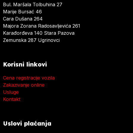
Bul. Maršala Tolbuhina 27
Marije Bursać 46
Cara Dušana 264
Majora Zorana Radosavljevića 261
Karađorđeva 140 Stara Pazova
Zemunska 287 Ugrinovci
Korisni linkovi
Cena registracije vozila
Zakazivanje online
Usluge
Kontakt
Uslovi plaćanja