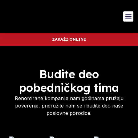
ZAKAŽI ONLINE
Budite deo
pobedničkog tima
Renomirane kompanije nam godinama pružaju
poverenje, pridružite nam se i budite deo naše
poslovne porodice.