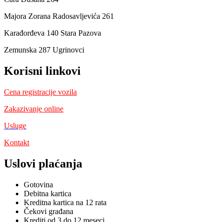
Majora Zorana Radosavljevića 261
Karađorđeva 140 Stara Pazova
Zemunska 287 Ugrinovci
Korisni linkovi
Cena registracije vozila
Zakazivanje online
Usluge
Kontakt
Uslovi plaćanja
Gotovina
Debitna kartica
Kreditna kartica na 12 rata
Čekovi građana
Krediti od 3 do 12 meseci