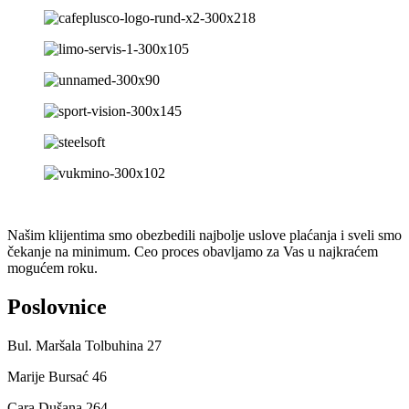
Našim klijentima smo obezbedili najbolje uslove plaćanja i sveli smo
čekanje na minimum. Ceo proces obavljamo za Vas u najkraćem
mogućem roku.
Poslovnice
Bul. Maršala Tolbuhina 27
Marije Bursać 46
Cara Dušana 264