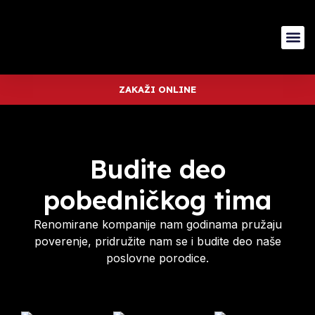
ZAKAŽI ONLINE
Budite deo
pobedničkog tima
Renomirane kompanije nam godinama pružaju
poverenje, pridružite nam se i budite deo naše
poslovne porodice.