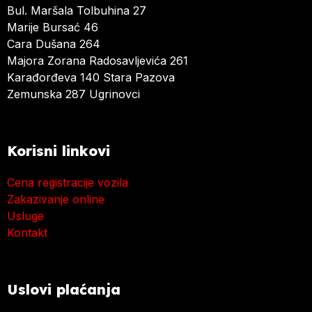
Bul. Maršala Tolbuhina 27
Marije Bursać 46
Cara Dušana 264
Majora Zorana Radosavljevića 261
Karađorđeva 140 Stara Pazova
Zemunska 287 Ugrinovci
Korisni linkovi
Cena registracije vozila
Zakazivanje online
Usluge
Kontakt
Uslovi plaćanja