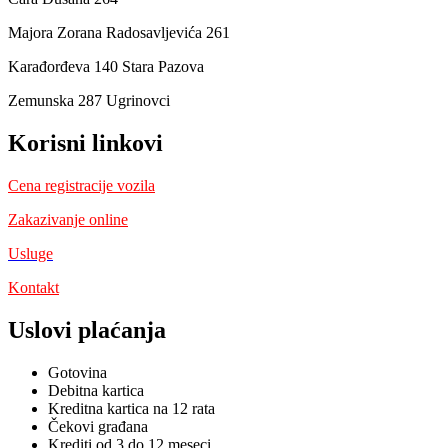
Majora Zorana Radosavljevića 261
Karađorđeva 140 Stara Pazova
Zemunska 287 Ugrinovci
Korisni linkovi
Cena registracije vozila
Zakazivanje online
Usluge
Kontakt
Uslovi plaćanja
Gotovina
Debitna kartica
Kreditna kartica na 12 rata
Čekovi građana
Krediti od 3 do 12 meseci