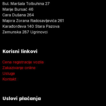
Bul. Maršala Tolbuhina 27
Marije Bursać 46
Cara Dušana 264
Majora Zorana Radosavljevića 261
Karađorđeva 140 Stara Pazova
Zemunska 287 Ugrinovci
Korisni linkovi
Cena registracije vozila
Zakazivanje online
Usluge
Kontakt
Uslovi plaćanja