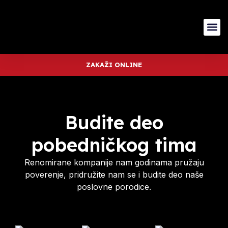
ZAKAŽI ONLINE
Budite deo
pobedničkog tima
Renomirane kompanije nam godinama pružaju
poverenje, pridružite nam se i budite deo naše
poslovne porodice.