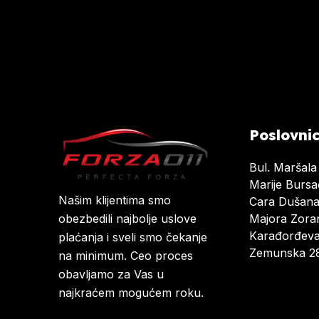
Poslovni
Bul. Maršala
Marije Burs
Našim klijentima smo
Cara Dušan
Majora Zoran
obezbedili najbolje uslove
Karađorđeva
plaćanja i sveli smo čekanje
Zemunska 28
na minimum. Ceo proces
obavljamo za Vas u
najkraćem mogućem roku.