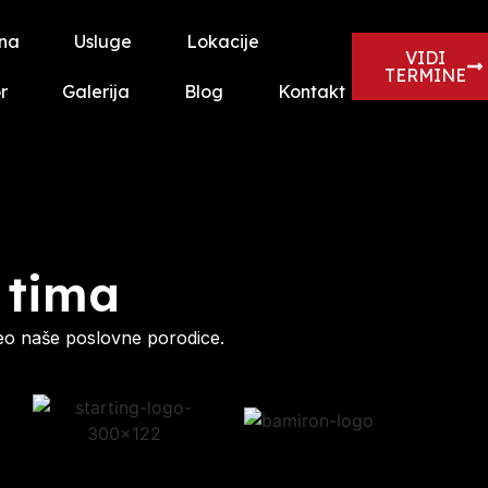
na
Usluge
Lokacije
VIDI
TERMINE
r
Galerija
Blog
Kontakt
 tima
eo naše poslovne porodice.