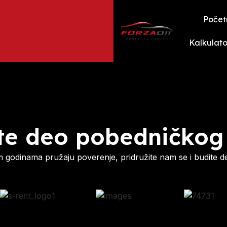
Počet
Kalkulato
te deo pobedničkog
godinama pružaju poverenje, pridružite nam se i budite d