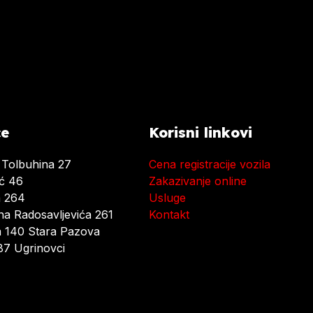
ce
Korisni linkovi
 Tolbuhina 27
Cena registracije vozila
ać 46
Zakazivanje online
a 264
Usluge
a Radosavljevića 261
Kontakt
 140 Stara Pazova
7 Ugrinovci