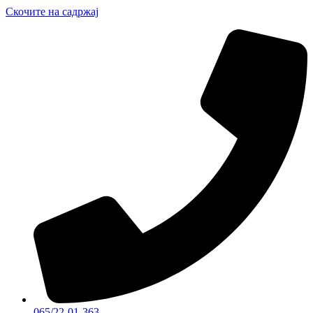
Скочите на садржај
065/22-01-363