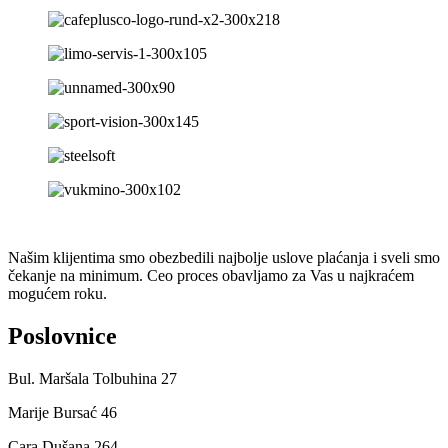
Našim klijentima smo obezbedili najbolje uslove plaćanja i sveli smo
čekanje na minimum. Ceo proces obavljamo za Vas u najkraćem
mogućem roku.
Poslovnice
Bul. Maršala Tolbuhina 27
Marije Bursać 46
Cara Dušana 264