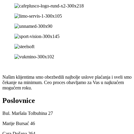
Našim klijentima smo obezbedili najbolje uslove plaćanja i sveli smo
čekanje na minimum. Ceo proces obavljamo za Vas u najkraćem
mogućem roku.
Poslovnice
Bul. Maršala Tolbuhina 27
Marije Bursać 46
Cara Dušana 264