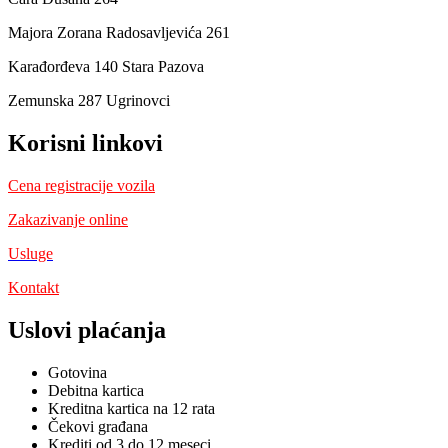
Majora Zorana Radosavljevića 261
Karađorđeva 140 Stara Pazova
Zemunska 287 Ugrinovci
Korisni linkovi
Cena registracije vozila
Zakazivanje online
Usluge
Kontakt
Uslovi plaćanja
Gotovina
Debitna kartica
Kreditna kartica na 12 rata
Čekovi građana
Krediti od 3 do 12 meseci