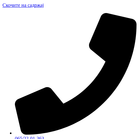
Скочите на садржај
065/22-01-363