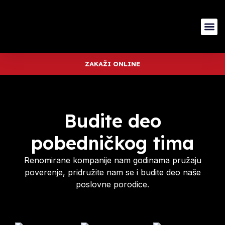
ZAKAŽI ONLINE
Budite deo
pobedničkog tima
Renomirane kompanije nam godinama pružaju
poverenje, pridružite nam se i budite deo naše
poslovne porodice.