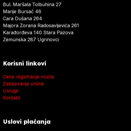
Bul. Maršala Tolbuhina 27
Marije Bursać 46
Cara Dušana 264
Majora Zorana Radosavljevića 261
Karađorđeva 140 Stara Pazova
Zemunska 287 Ugrinovci
Korisni linkovi
Cena registracije vozila
Zakazivanje online
Usluge
Kontakt
Uslovi plaćanja