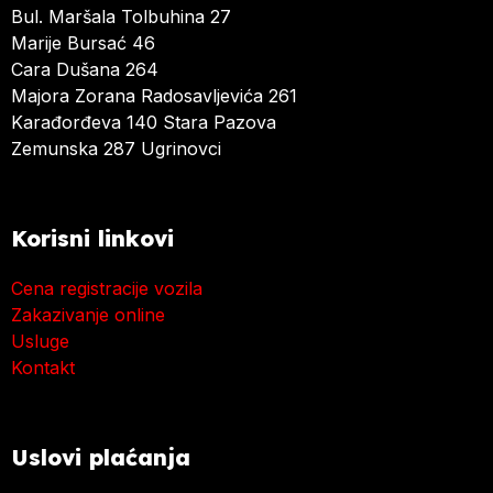
Bul. Maršala Tolbuhina 27
Marije Bursać 46
Cara Dušana 264
Majora Zorana Radosavljevića 261
Karađorđeva 140 Stara Pazova
Zemunska 287 Ugrinovci
Korisni linkovi
Cena registracije vozila
Zakazivanje online
Usluge
Kontakt
Uslovi plaćanja