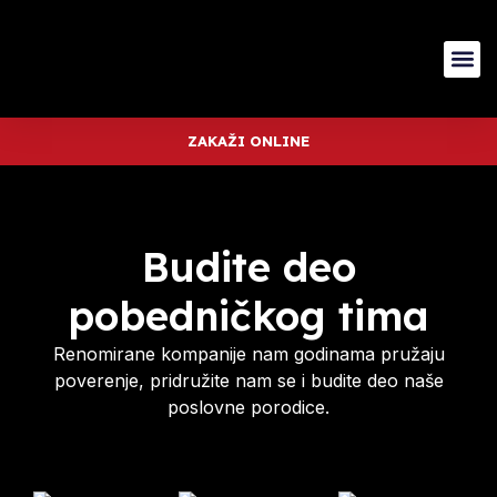
ZAKAŽI ONLINE
Budite deo
pobedničkog tima
Renomirane kompanije nam godinama pružaju
poverenje, pridružite nam se i budite deo naše
poslovne porodice.