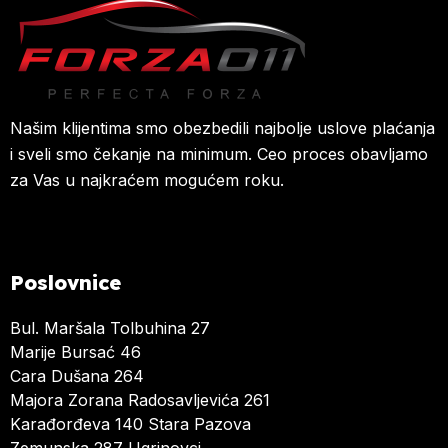
Našim klijentima smo obezbedili najbolje uslove plaćanja
i sveli smo čekanje na minimum. Ceo proces obavljamo
za Vas u najkraćem mogućem roku.
Poslovnice
Bul. Maršala Tolbuhina 27
Marije Bursać 46
Cara Dušana 264
Majora Zorana Radosavljevića 261
Karađorđeva 140 Stara Pazova