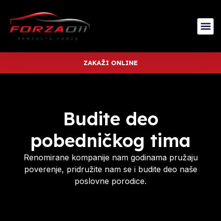
ZAKAŽI ONLINE
Budite deo
pobedničkog tima
Renomirane kompanije nam godinama pružaju
poverenje, pridružite nam se i budite deo naše
poslovne porodice.