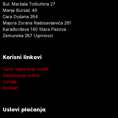
Bul. Maršala Tolbuhina 27
Marije Bursać 46
Cara Dušana 264
Majora Zorana Radosavljevića 261
Karađorđeva 140 Stara Pazova
Zemunska 287 Ugrinovci
Korisni linkovi
Cena registracije vozila
Zakazivanje online
Usluge
Kontakt
Uslovi plaćanja