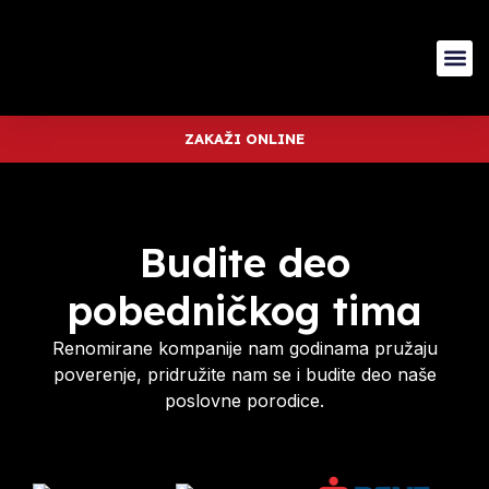
ZAKAŽI ONLINE
Budite deo
pobedničkog tima
Renomirane kompanije nam godinama pružaju
poverenje, pridružite nam se i budite deo naše
poslovne porodice.