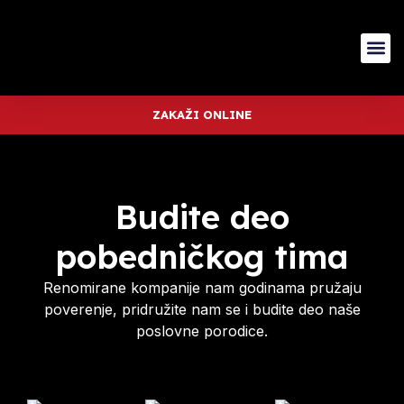
ZAKAŽI ONLINE
Budite deo
pobedničkog tima
Renomirane kompanije nam godinama pružaju
poverenje, pridružite nam se i budite deo naše
poslovne porodice.