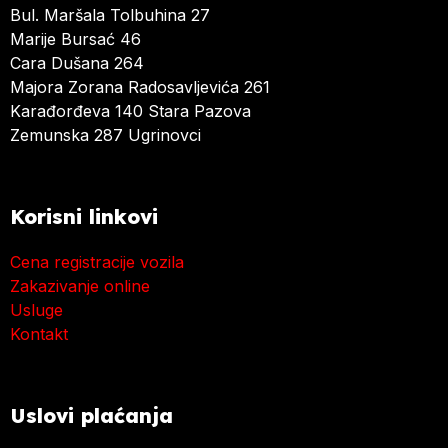
Bul. Maršala Tolbuhina 27
Marije Bursać 46
Cara Dušana 264
Majora Zorana Radosavljevića 261
Karađorđeva 140 Stara Pazova
Zemunska 287 Ugrinovci
Korisni linkovi
Cena registracije vozila
Zakazivanje online
Usluge
Kontakt
Uslovi plaćanja