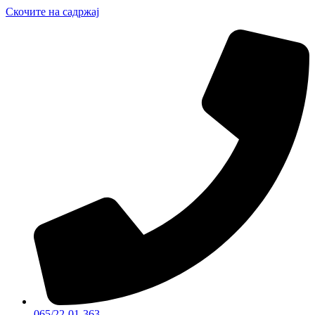
Скочите на садржај
065/22-01-363