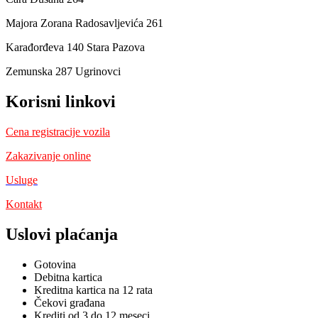
Majora Zorana Radosavljevića 261
Karađorđeva 140 Stara Pazova
Zemunska 287 Ugrinovci
Korisni linkovi
Cena registracije vozila
Zakazivanje online
Usluge
Kontakt
Uslovi plaćanja
Gotovina
Debitna kartica
Kreditna kartica na 12 rata
Čekovi građana
Krediti od 3 do 12 meseci