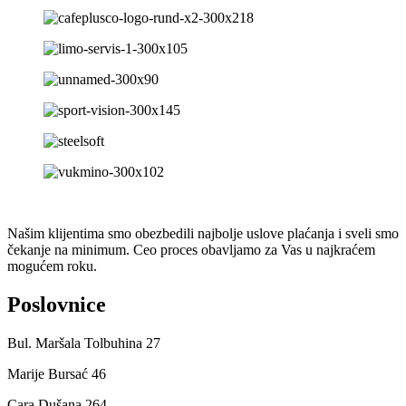
Našim klijentima smo obezbedili najbolje uslove plaćanja i sveli smo
čekanje na minimum. Ceo proces obavljamo za Vas u najkraćem
mogućem roku.
Poslovnice
Bul. Maršala Tolbuhina 27
Marije Bursać 46
Cara Dušana 264