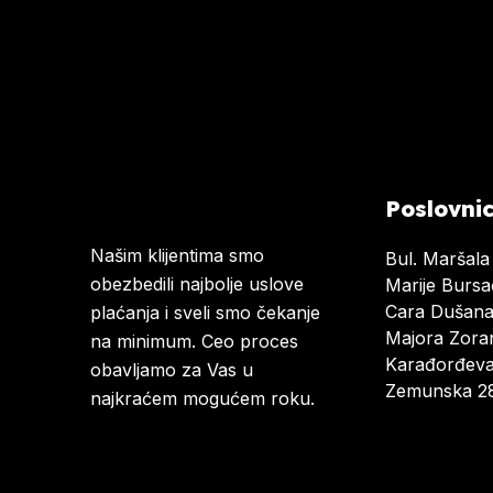
Poslovni
Našim klijentima smo
Bul. Maršala
obezbedili najbolje uslove
Marije Burs
Cara Dušan
plaćanja i sveli smo čekanje
Majora Zoran
na minimum. Ceo proces
Karađorđeva
obavljamo za Vas u
Zemunska 28
najkraćem mogućem roku.