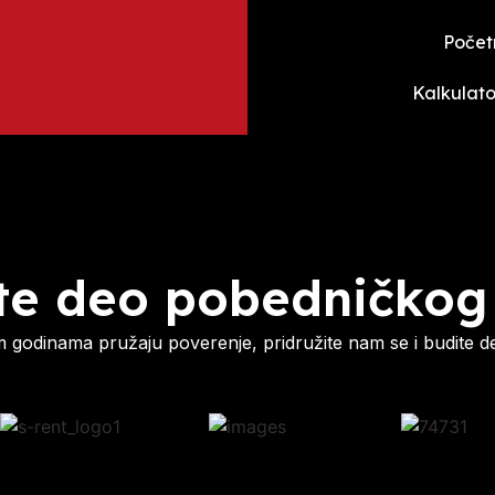
Počet
Kalkulato
te deo pobedničkog
godinama pružaju poverenje, pridružite nam se i budite d