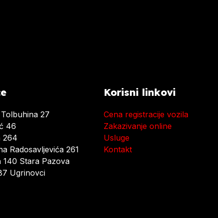
ce
Korisni linkovi
 Tolbuhina 27
Cena registracije vozila
ać 46
Zakazivanje online
a 264
Usluge
a Radosavljevića 261
Kontakt
 140 Stara Pazova
7 Ugrinovci