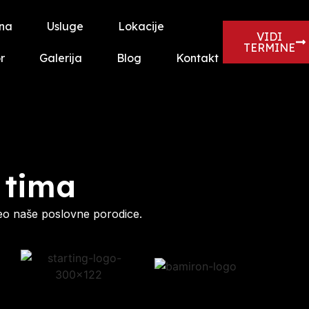
na
Usluge
Lokacije
VIDI
TERMINE
r
Galerija
Blog
Kontakt
 tima
eo naše poslovne porodice.